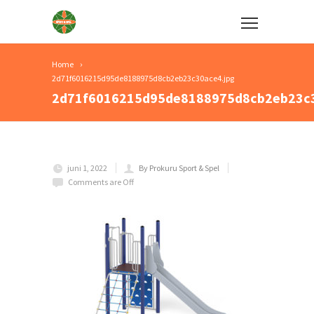
Home
2d71f6016215d95de8188975d8cb2eb23c30ace4.jpg
2d71f6016215d95de8188975d8cb2eb23c3
juni 1, 2022
By Prokuru Sport & Spel
Comments are Off