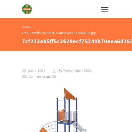
Home
7cf213eb5ff5c3629ecf75240b70eea6d2856a6e.jpg
7cf213eb5ff5c3629ecf75240b70eea6d285
juni 1, 2022
By Prokuru Sport & Spel
Comments are Off