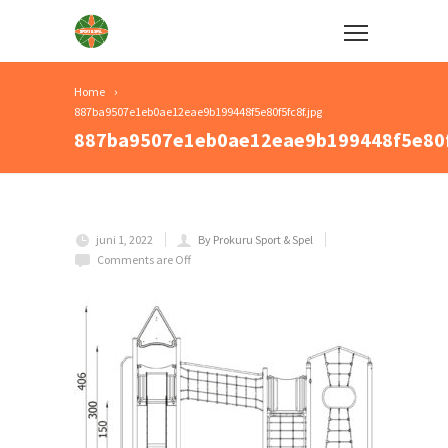
Home
887ba9507e1eb0ae12eae9b199448f5e80f5fc8f.jpg
887ba9507e1eb0ae12eae9b199448f5e80f
juni 1, 2022
By Prokuru Sport & Spel
Comments are Off