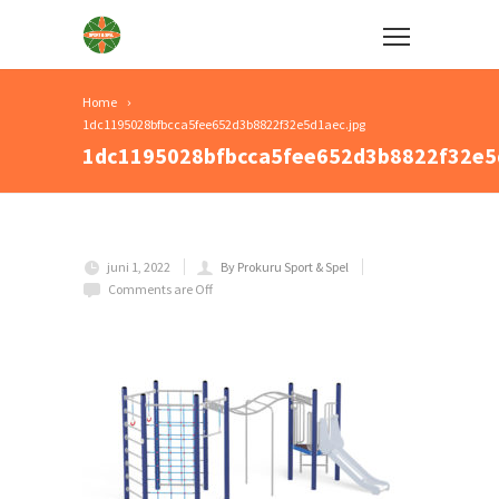
Home
1dc1195028bfbcca5fee652d3b8822f32e5d1aec.jpg
1dc1195028bfbcca5fee652d3b8822f32e5
juni 1, 2022
By Prokuru Sport & Spel
Comments are Off