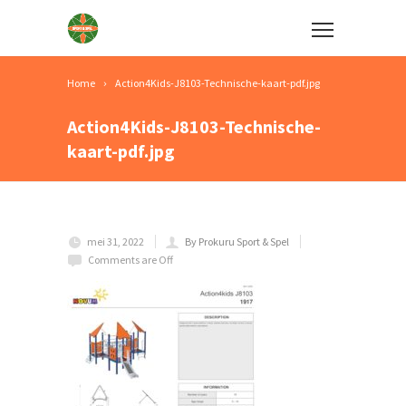
Home
Action4Kids-J8103-Technische-kaart-pdf.jpg
Action4Kids-J8103-Technische-
kaart-pdf.jpg
mei 31, 2022
By Prokuru Sport & Spel
Comments are Off