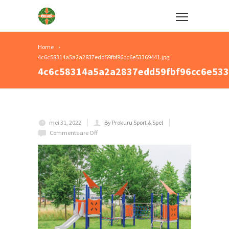
Home
4c6c58314a5a2a2837edd59fbf96cc6e53369441.jpg
4c6c58314a5a2a2837edd59fbf96cc6e533
mei 31, 2022
By Prokuru Sport & Spel
Comments are Off