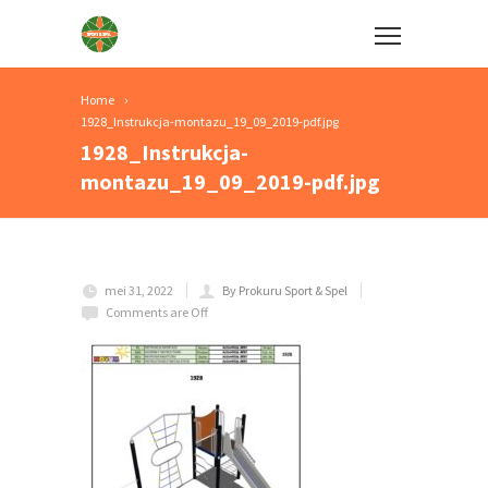
Home
1928_Instrukcja-montazu_19_09_2019-pdf.jpg
1928_Instrukcja-
montazu_19_09_2019-pdf.jpg
mei 31, 2022
By Prokuru Sport & Spel
Comments are Off