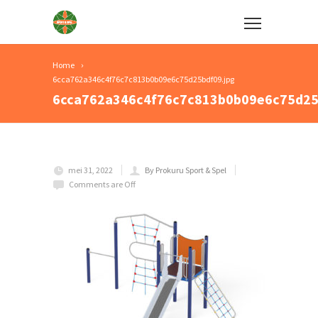
Home
6cca762a346c4f76c7c813b0b09e6c75d25bdf09.jpg
6cca762a346c4f76c7c813b0b09e6c75d25
mei 31, 2022
By Prokuru Sport & Spel
Comments are Off