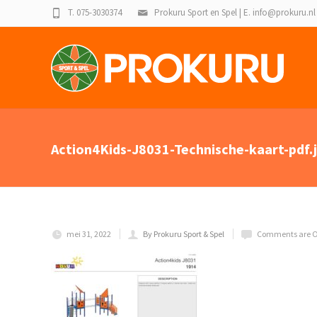
T. 075-3030374
Prokuru Sport en Spel | E. info@prokuru.nl
Action4Kids-J8031-Technische-kaart-pdf.
mei 31, 2022
By Prokuru Sport & Spel
Comments are O