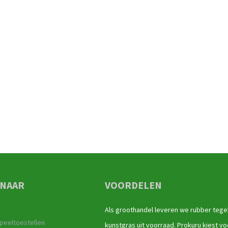
 NAAR
VOORDELEN
Als groothandel leveren we rubber tege
peeltoestellen
kunstgras uit voorraad. Prokuru kiest vo