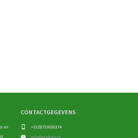
CONTACTGEGEVENS
ls en
+31(0)753030374
or
info@prokuru.nl,