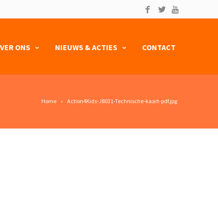
VER ONS
NIEUWS & ACTIES
CONTACT
Home
Action4Kids-J8031-Technische-kaart-pdf.jpg