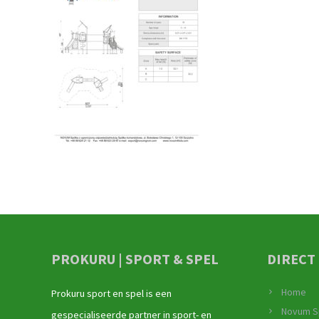
PROKURU | SPORT & SPEL
DIRECT
Home
Prokuru sport en spel is een
Novum S
gespecialiseerde partner in sport- en