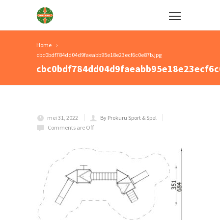
Home
cbc0bdf784dd04d9faeabb95e18e23ecf6c0e87b.jpg
cbc0bdf784dd04d9faeabb95e18e23ecf6c
mei 31, 2022
By Prokuru Sport & Spel
Comments are Off