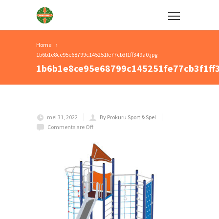
Home
1b6b1e8ce95e68799c145251fe77cb3f1ff349a0.jpg
1b6b1e8ce95e68799c145251fe77cb3f1ff3
mei 31, 2022
By Prokuru Sport & Spel
Comments are Off