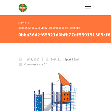
Home
0bba36d2f65921d0bfb77ef559151585cf675e26.jpg
0bba36d2f65921d0bfb77ef559151585cf6
mei 31, 2022
By Prokuru Sport & Spel
Comments are Off