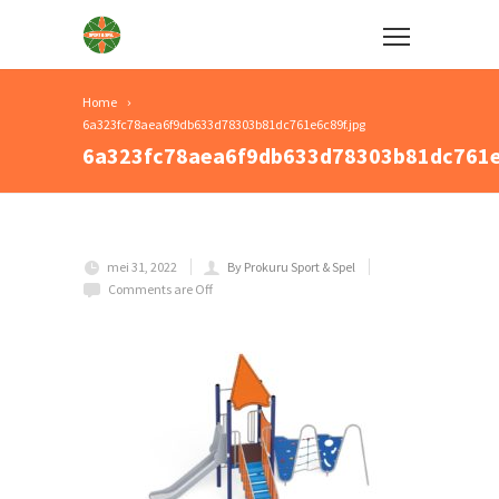
Home
6a323fc78aea6f9db633d78303b81dc761e6c89f.jpg
6a323fc78aea6f9db633d78303b81dc761e
mei 31, 2022
By Prokuru Sport & Spel
Comments are Off