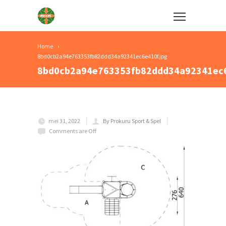
Home
8bd0cb2a94e763353fb82ddd34a92341ec6e410f.jpg
8bd0cb2a94e763353fb82ddd34a92341ec6
mei 31, 2022
By Prokuru Sport & Spel
Comments are Off