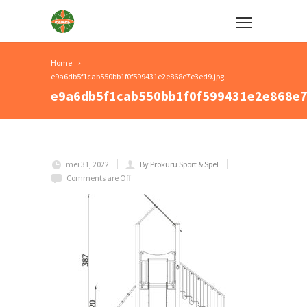
Home
e9a6db5f1cab550bb1f0f599431e2e868e7e3ed9.jpg
e9a6db5f1cab550bb1f0f599431e2e868e7
mei 31, 2022
By Prokuru Sport & Spel
Comments are Off