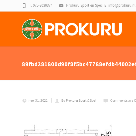
T. 075-3030374
Prokuru Sport en Spel | E. info@prokuru.nl
89fbd281800d90f8f5bc47788efdb44002e
mei 31, 2022
By Prokuru Sport & Spel
Comments are O