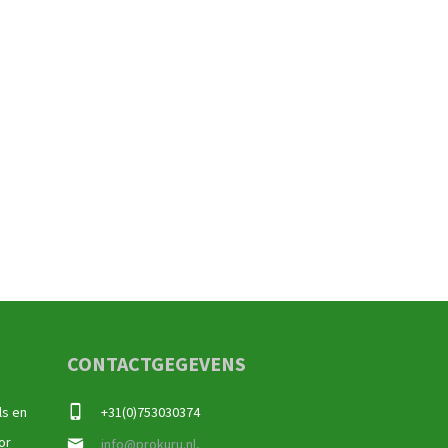
CONTACTGEGEVENS
ls en
+31(0)753030374
or
info@prokuru.nl,