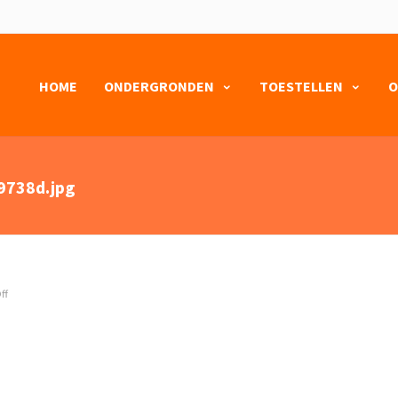
HOME
ONDERGRONDEN
TOESTELLEN
O
9738d.jpg
ff