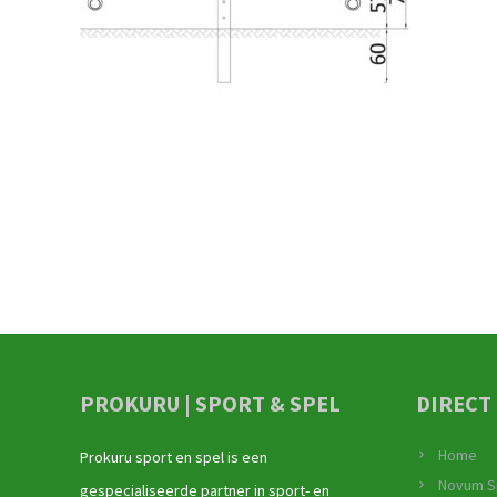
PROKURU | SPORT & SPEL
DIRECT
Home
Prokuru sport en spel is een
Novum S
gespecialiseerde partner in sport- en