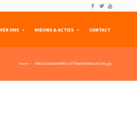
VER ONS
NIEUWS & ACTIES
CONTACT
Home
89fbd281800d90f8f5bc47788efdb44002e9738d.jpg