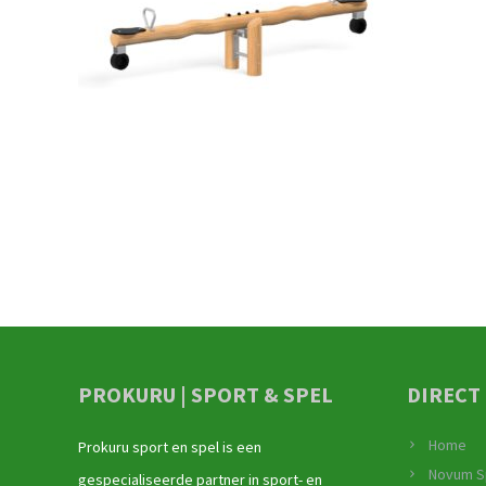
PROKURU | SPORT & SPEL
DIRECT
Home
Prokuru sport en spel is een
Novum S
gespecialiseerde partner in sport- en