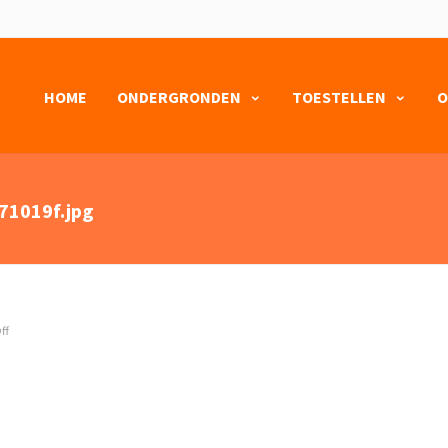
HOME
ONDERGRONDEN
TOESTELLEN
O
1019f.jpg
ff