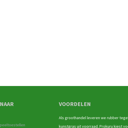
 NAAR
VOORDELEN
Als groothandel leveren we rubber tege
peeltoestellen
kunstgras uit voorraad. Prokuru kiest vo