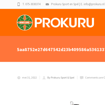
T. 075-3030374
Prokuru Sport en Spel | E. info@prokuru.nl
5aa8752e27d647542d23b409586a5361337
mei 31, 2022
By Prokuru Sport & Spel
Comments are O