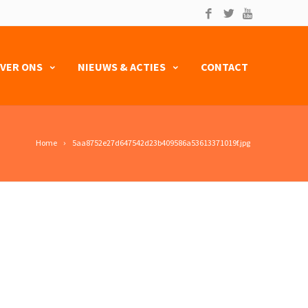
VER ONS
NIEUWS & ACTIES
CONTACT
Home
5aa8752e27d647542d23b409586a53613371019f.jpg