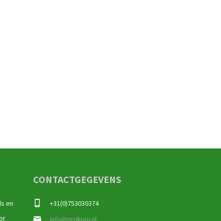
CONTACTGEGEVENS
ls en
+31(0)753030374
or
info@prokuru.nl,