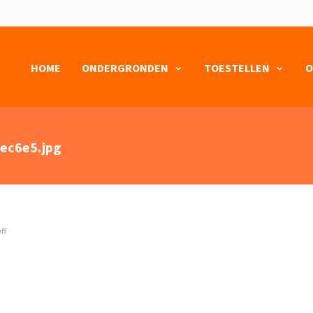
HOME
ONDERGRONDEN
TOESTELLEN
O
ec6e5.jpg
ff