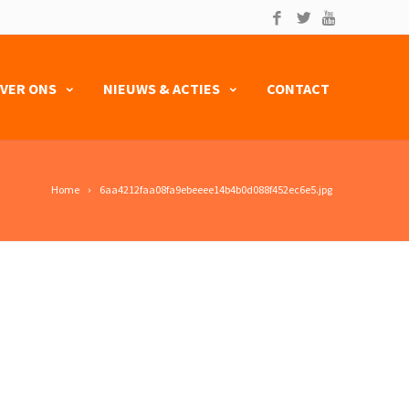
VER ONS
NIEUWS & ACTIES
CONTACT
Home
6aa4212faa08fa9ebeeee14b4b0d088f452ec6e5.jpg