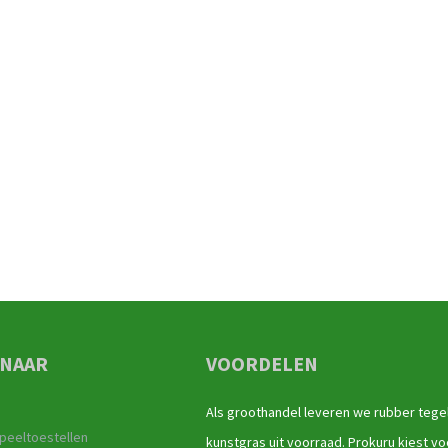
 NAAR
VOORDELEN
Als groothandel leveren we rubber tege
peeltoestellen
kunstgras uit voorraad. Prokuru kiest vo