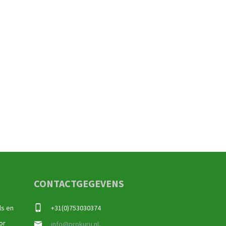
CONTACTGEGEVENS
ls en
+31(0)753030374
or
info@prokuru.nl,