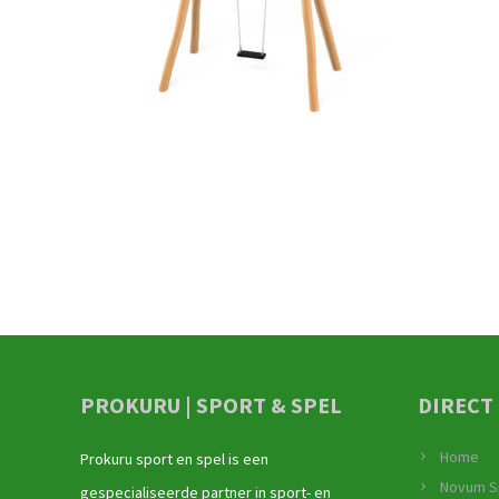
PROKURU | SPORT & SPEL
DIRECT
Home
Prokuru sport en spel is een
Novum S
gespecialiseerde partner in sport- en