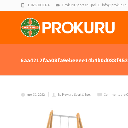
T. 075-3030374
Prokuru Sport en Spel | E. info@prokuru.nl
6aa4212faa08fa9ebeeee14b4b0d088f452
mei 31, 2022
By Prokuru Sport & Spel
Comments are O