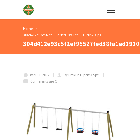
Home
304d412e93c5f2ef95527fed38fa1ed3910c8529.jpg
304d412e93c5f2ef95527fed38fa1ed3910
mei 31, 2022
By Prokuru Sport & Spel
Comments are Off