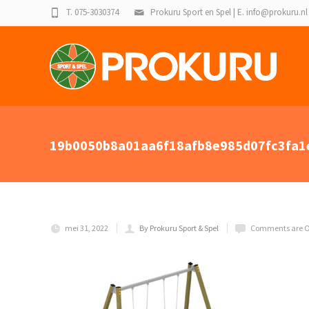
T. 075-3030374
Prokuru Sport en Spel | E. info@prokuru.nl
19b0050b8a01aa6f18afb8e985d07fc3fa1
mei 31, 2022
By Prokuru Sport & Spel
Comments are O