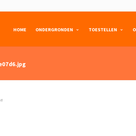
HOME
ONDERGRONDEN
TOESTELLEN
O
e07d6.jpg
ff