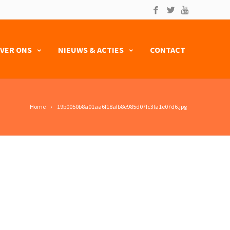
VER ONS
NIEUWS & ACTIES
CONTACT
Home
19b0050b8a01aa6f18afb8e985d07fc3fa1e07d6.jpg