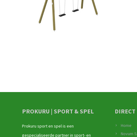
PROKURU | SPORT & SPEL
DIRECT
Home
Prokuru sport en spel is een
Novum S
gespecialiseerde partner in sport- en