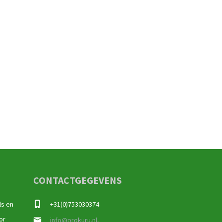
CONTACTGEGEVENS
ls en
+31(0)753030374
or
info@prokuru.nl,