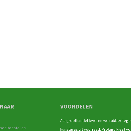
 NAAR
VOORDELEN
Als groothandel leveren we rubber tege
peeltoestellen
kunstgras uit voorraad. Prokuru kiest vo