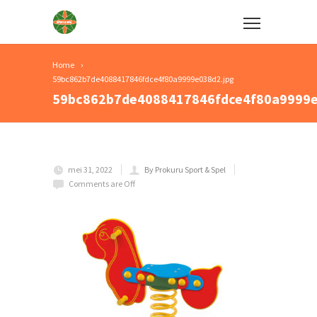
Home
59bc862b7de4088417846fdce4f80a9999e038d2.jpg
59bc862b7de4088417846fdce4f80a9999e
mei 31, 2022
By Prokuru Sport & Spel
Comments are Off