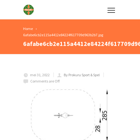
Home
6afabe6cb2e115a4412e84224f617709d963b2b7.jpg
6afabe6cb2e115a4412e84224f617709d96
mei 31, 2022
By Prokuru Sport & Spel
Comments are Off