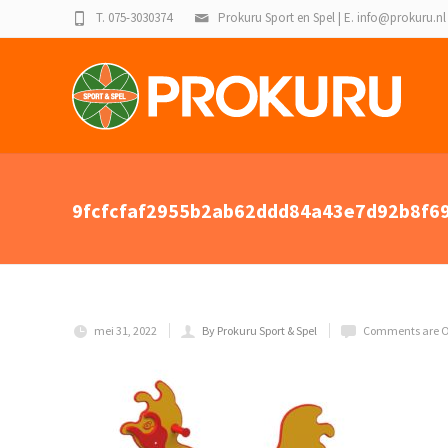
T. 075-3030374
Prokuru Sport en Spel | E. info@prokuru.nl
9fcfcfaf2955b2ab62ddd84a43e7d92b8f69
mei 31, 2022
By Prokuru Sport & Spel
Comments are O