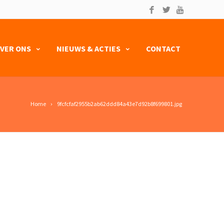
VER ONS
NIEUWS & ACTIES
CONTACT
Home
9fcfcfaf2955b2ab62ddd84a43e7d92b8f699801.jpg