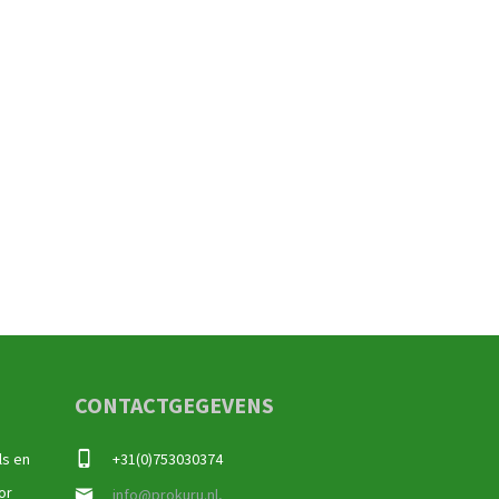
CONTACTGEGEVENS
ls en
+31(0)753030374
or
info@prokuru.nl,