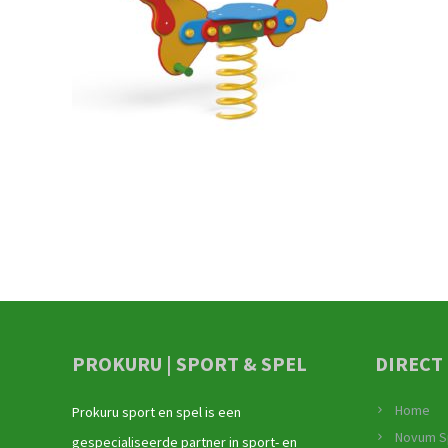
PROKURU | SPORT & SPEL
DIRECT
Home
Prokuru sport en spel is een
Novum S
gespecialiseerde partner in sport- en