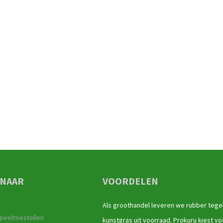
 NAAR
VOORDELEN
Als groothandel leveren we rubber tege
peeltoestellen
kunstgras uit voorraad. Prokuru kiest vo