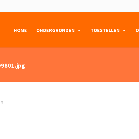
HOME
ONDERGRONDEN
TOESTELLEN
O
9801.jpg
ff