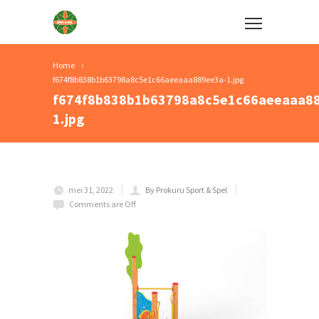
Home
f674f8b838b1b63798a8c5e1c66aeeaaa889ee3a-1.jpg
f674f8b838b1b63798a8c5e1c66aeeaaa8
1.jpg
mei 31, 2022
By Prokuru Sport & Spel
Comments are Off