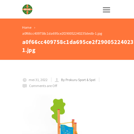
Home
a0f66cc409758c1da695ce2f290052240235dedb-1.jpg
a0f66cc409758c1da695ce2f29005224023
1.jpg
mei 31, 2022
By Prokuru Sport & Spel
Comments are Off