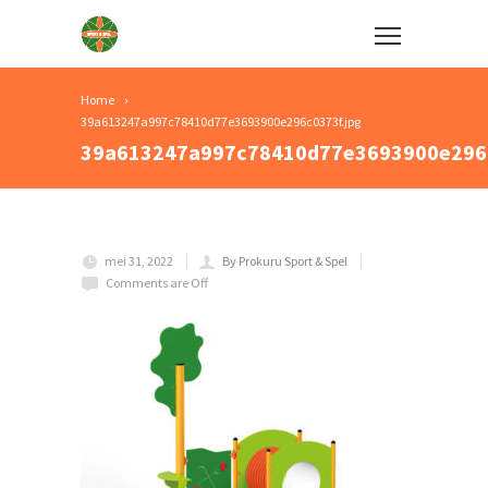
Home
39a613247a997c78410d77e3693900e296c0373f.jpg
39a613247a997c78410d77e3693900e296c
mei 31, 2022
By Prokuru Sport & Spel
Comments are Off