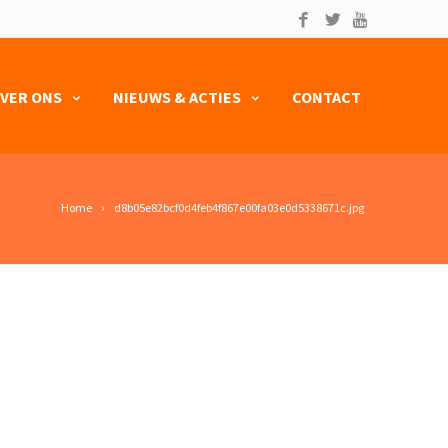
VER ONS
NIEUWS & ACTIES
CONTACT
Home
d8b05e82bcf0d4feb4f867e00fa03e0d5338671c.jpg