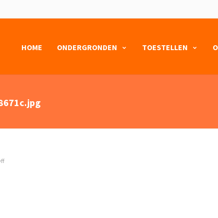
HOME
ONDERGRONDEN
TOESTELLEN
O
8671c.jpg
ff