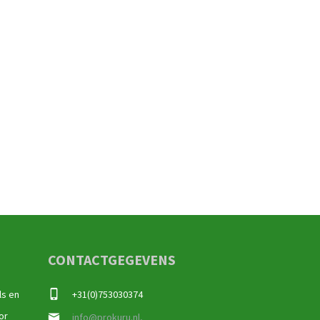
CONTACTGEGEVENS
ls en
+31(0)753030374
or
info@prokuru.nl,