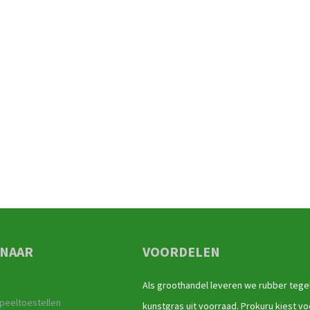
 NAAR
VOORDELEN
Als groothandel leveren we rubber tege
peeltoestellen
kunstgras uit voorraad. Prokuru kiest vo