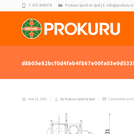
T. 075-3030374
Prokuru Sport en Spel | E. info@prokuru.nl
d8b05e82bcf0d4feb4f867e00fa03e0d533
mei 31, 2022
By Prokuru Sport & Spel
Comments are O