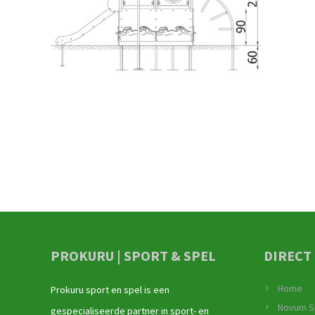
PROKURU | SPORT & SPEL
DIRECT
Home
Prokuru sport en spel is een
Novum S
gespecialiseerde partner in sport- en