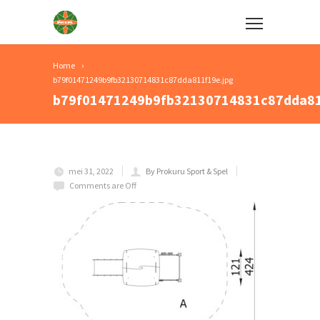
Home
b79f01471249b9fb32130714831c87dda811f19e.jpg
b79f01471249b9fb32130714831c87dda81
mei 31, 2022
By Prokuru Sport & Spel
Comments are Off