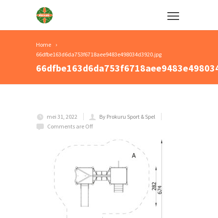
Home
66dfbe163d6da753f6718aee9483e498034d3920.jpg
66dfbe163d6da753f6718aee9483e498034
mei 31, 2022
By Prokuru Sport & Spel
Comments are Off