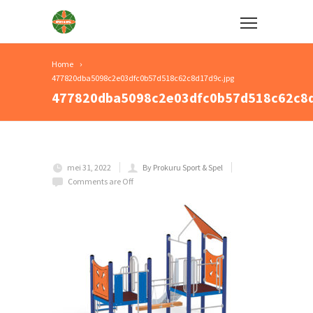
Home
477820dba5098c2e03dfc0b57d518c62c8d17d9c.jpg
477820dba5098c2e03dfc0b57d518c62c8d
mei 31, 2022
By Prokuru Sport & Spel
Comments are Off