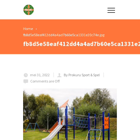
Home
fb8d5e58eaf412dd4a4ad7b60e5ca1331e20c74e.jpg
fb8d5e58eaf412dd4a4ad7b60e5ca1331e2
mei 31, 2022
By Prokuru Sport & Spel
Comments are Off