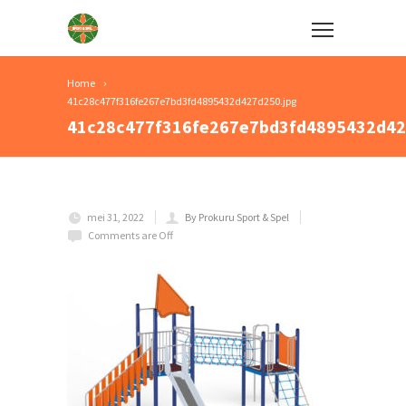
Home
41c28c477f316fe267e7bd3fd4895432d427d250.jpg
41c28c477f316fe267e7bd3fd4895432d42
mei 31, 2022
By Prokuru Sport & Spel
Comments are Off