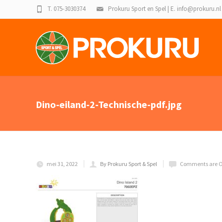
T. 075-3030374
Prokuru Sport en Spel | E. info@prokuru.nl
Dino-eiland-2-Technische-pdf.jpg
mei 31, 2022
By Prokuru Sport & Spel
Comments are O