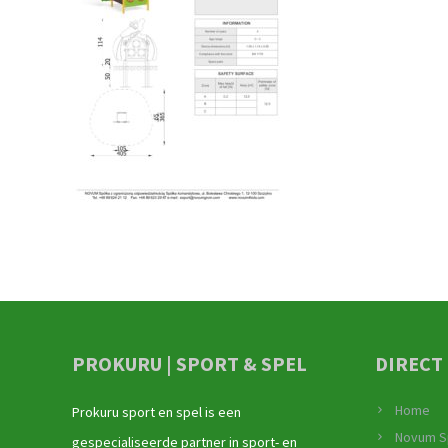
PROKURU | SPORT & SPEL
DIRECT
Home
Prokuru sport en spel is een
Novum S
gespecialiseerde partner in sport- en