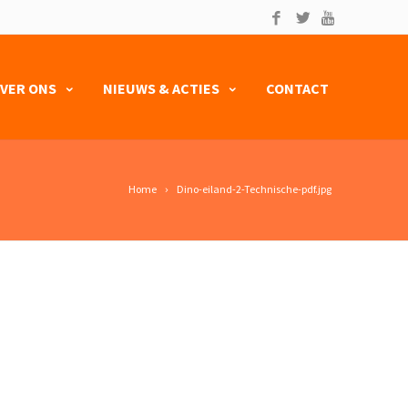
VER ONS
NIEUWS & ACTIES
CONTACT
Home
Dino-eiland-2-Technische-pdf.jpg