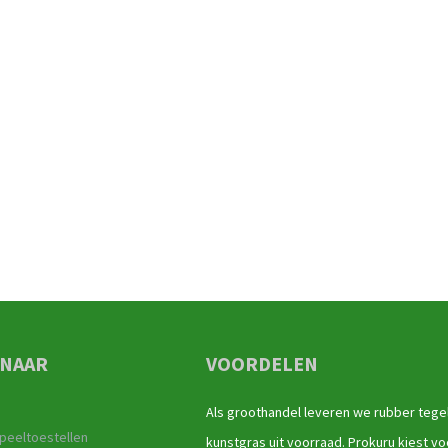
 NAAR
VOORDELEN
Als groothandel leveren we rubber tege
peeltoestellen
kunstgras uit voorraad. Prokuru kiest vo