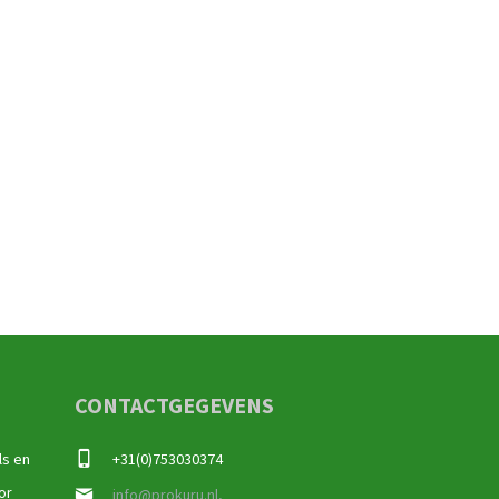
CONTACTGEGEVENS
ls en
+31(0)753030374
or
info@prokuru.nl,