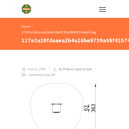
Home
117e3a20fdaaea2b4a26be8739a58f41b74ebb26.jpg
117e3a20fdaaea2b4a26be8739a58f41b74
mei 31, 2022
By Prokuru Sport & Spel
Comments are Off