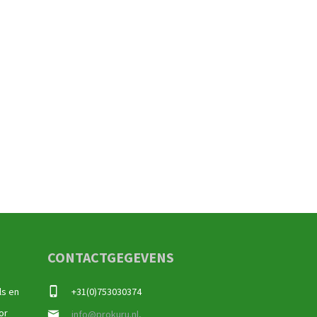
CONTACTGEGEVENS
ls en
+31(0)753030374
or
info@prokuru.nl,