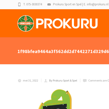
T. 075-3030374
Prokuru Sport en Spel | E. info@prokuru.nl
1f98bfea9464a3f562dd2d7442271d329d6
mei 31, 2022
By Prokuru Sport & Spel
Comments are O