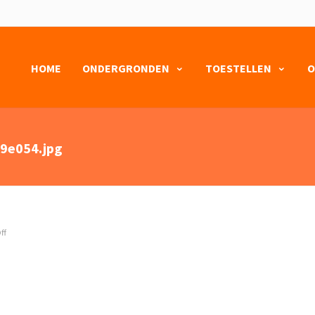
HOME
ONDERGRONDEN
TOESTELLEN
O
9e054.jpg
ff