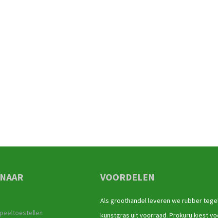
 NAAR
VOORDELEN
Als groothandel leveren we rubber tege
peeltoestellen
kunstgras uit voorraad. Prokuru kiest vo