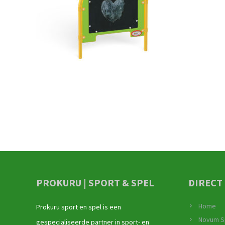
PROKURU | SPORT & SPEL
DIRECT
Home
Prokuru sport en spel is een
Novum S
gespecialiseerde partner in sport- en