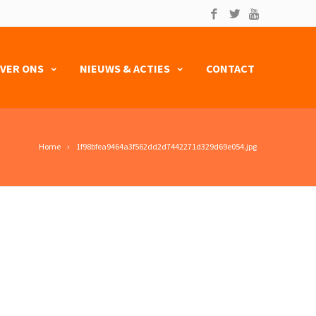
VER ONS
NIEUWS & ACTIES
CONTACT
Home
1f98bfea9464a3f562dd2d7442271d329d69e054.jpg