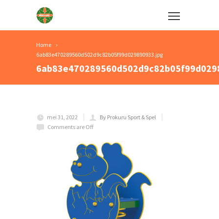
Home
6ab83e470289560d502d9c82b05f99d029890933.jpg
6ab83e470289560d502d9c82b05f99d0298
mei 31, 2022
By Prokuru Sport & Spel
Comments are Off