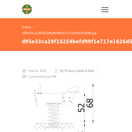
Home
d95e33ca29f18254befd99f1e717e1626d531b88.jpg
d95e33ca29f18254befd99f1e717e1626d5
mei 31, 2022
By Prokuru Sport & Spel
Comments are Off