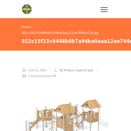
Home
022c15f13c0448b0b7a94ba0aaa12ae744dbe71e.jpg
022c15f13c0448b0b7a94ba0aaa12ae744d
mei 31, 2022
By Prokuru Sport & Spel
Comments are Off