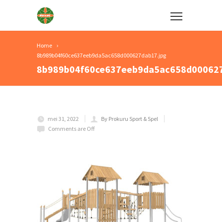
Home
8b989b04f60ce637eeb9da5ac658d000627dab17.jpg
8b989b04f60ce637eeb9da5ac658d000627
mei 31, 2022
By Prokuru Sport & Spel
Comments are Off