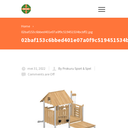
Home
02baf153c6bbed401e07a0f9c519451534bcbff2.jpg
02baf153c6bbed401e07a0f9c519451534bc
mei 31, 2022
By Prokuru Sport & Spel
Comments are Off