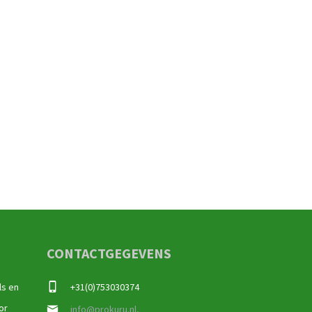
CONTACTGEGEVENS
ls en
+31(0)753030374
or
info@prokuru.nl,