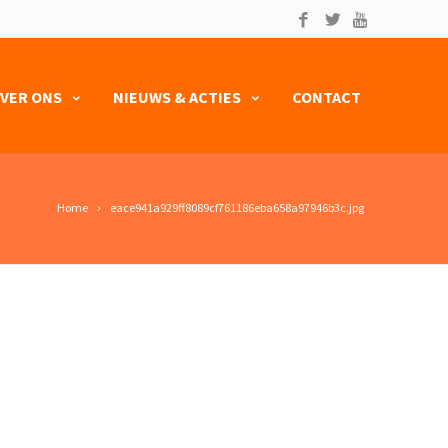
VER ONS
NIEUWS & ACTIES
CONTACT
Home
eace941a929ff8089cf761186eba658a97946b3c.jpg