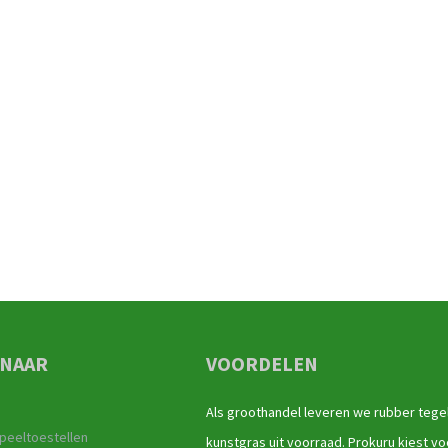
 NAAR
VOORDELEN
Als groothandel leveren we rubber tege
peeltoestellen
kunstgras uit voorraad. Prokuru kiest vo