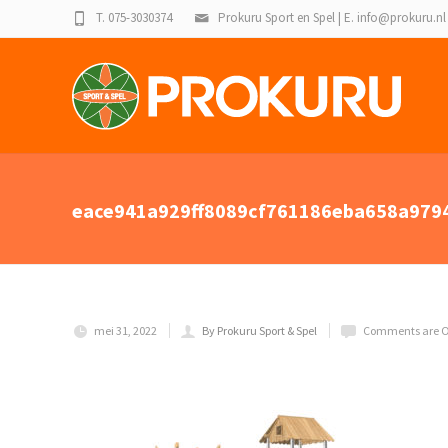
T. 075-3030374
Prokuru Sport en Spel | E. info@prokuru.nl
eace941a929ff8089cf761186eba658a9794
mei 31, 2022
By Prokuru Sport & Spel
Comments are O