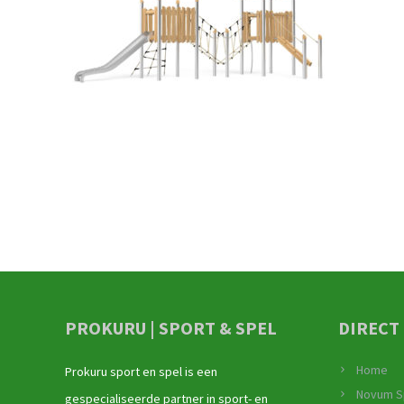
PROKURU | SPORT & SPEL
DIRECT
Home
Prokuru sport en spel is een
Novum S
gespecialiseerde partner in sport- en