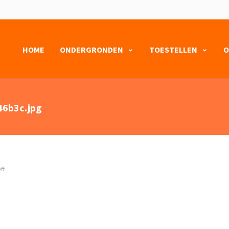
HOME
ONDERGRONDEN
TOESTELLEN
O
6b3c.jpg
ff