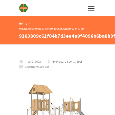
Home
9263809c61f04b7d3ee4a9f4096b6ba8b0f52444.jpg
9263809c61f04b7d3ee4a9f4096b6ba8b0f
mei 31, 2022
By Prokuru Sport & Spel
Comments are Off