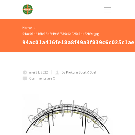
Home
94ac01a416fe18a8f49a3f839c6c025c1ae82b9e.jpg
94ac01a416fe18a8f49a3f839c6c025c1ae
mei 31, 2022
By Prokuru Sport & Spel
Comments are Off