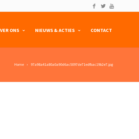
VER ONS
NIEUWS & ACTIES
CONTACT
Home
97a98a41a80a0a90d6ac5097de71edfbac19b2e7.jpg