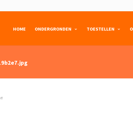
HOME
ONDERGRONDEN
TOESTELLEN
O
9b2e7.jpg
ff