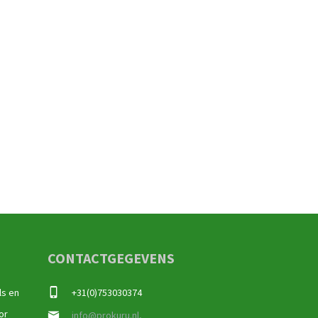
CONTACTGEGEVENS
ls en
+31(0)753030374
or
info@prokuru.nl,