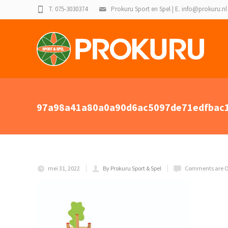
T. 075-3030374
Prokuru Sport en Spel | E. info@prokuru.nl
97a98a41a80a0a90d6ac5097de71edfbac1
mei 31, 2022
By Prokuru Sport & Spel
Comments are O