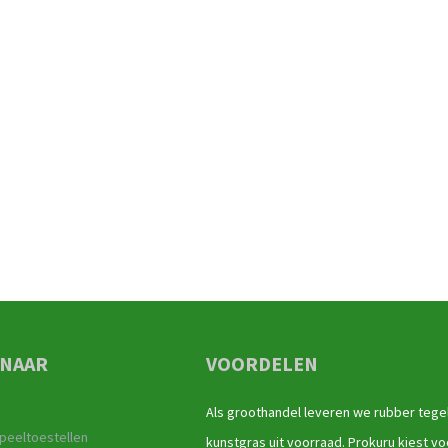
 NAAR
VOORDELEN
Als groothandel leveren we rubber tege
peeltoestellen
kunstgras uit voorraad. Prokuru kiest vo