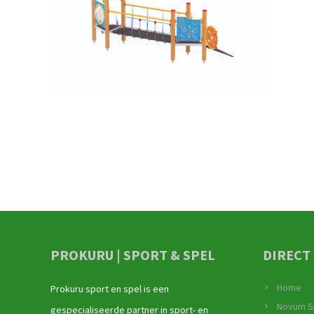
PROKURU | SPORT & SPEL
DIRECT
Home
Prokuru sport en spel is een
Novum S
gespecialiseerde partner in sport- en