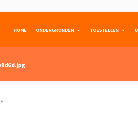
HOME
ONDERGRONDEN
TOESTELLEN
O
9d6d.jpg
ff