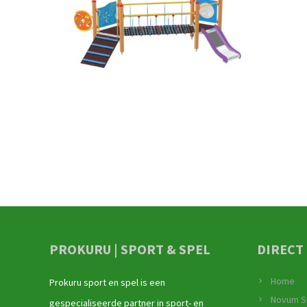
PROKURU | SPORT & SPEL
DIRECT
Home
Prokuru sport en spel is een
Novum S
gespecialiseerde partner in sport- en