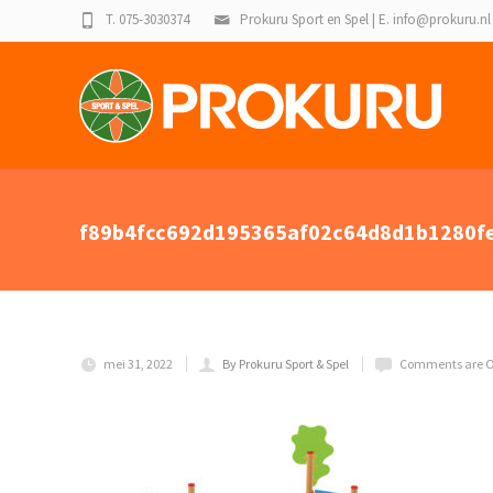
T. 075-3030374
Prokuru Sport en Spel | E. info@prokuru.nl
f89b4fcc692d195365af02c64d8d1b1280fe
mei 31, 2022
By Prokuru Sport & Spel
Comments are O