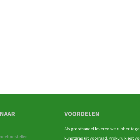
 NAAR
VOORDELEN
Als groothandel leveren we rubber tege
peeltoestellen
kunstgras uit voorraad. Prokuru kiest vo