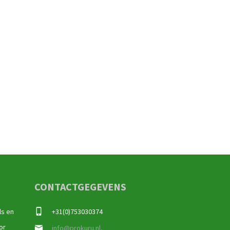
CONTACTGEGEVENS
ls en
+31(0)753030374
or
info@prokuru.nl,