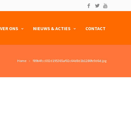
VER ONS
NIEUWS & ACTIES
CONTACT
Home
f89b4fcc692d195365af02c64d8d1b1280fe9d6d.jpg