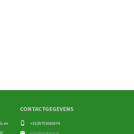
CONTACTGEGEVENS
ls en
+31(0)753030374
or
info@prokuru.nl,