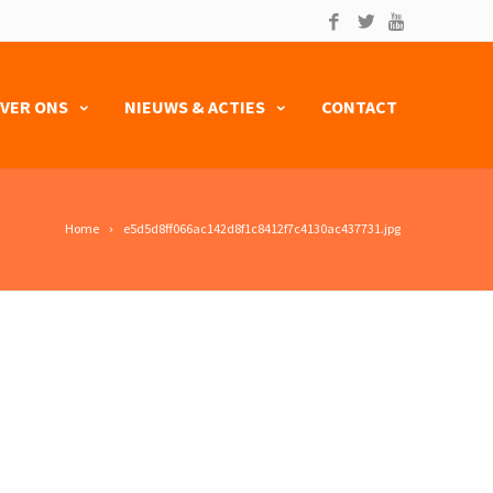
VER ONS
NIEUWS & ACTIES
CONTACT
Home
e5d5d8ff066ac142d8f1c8412f7c4130ac437731.jpg