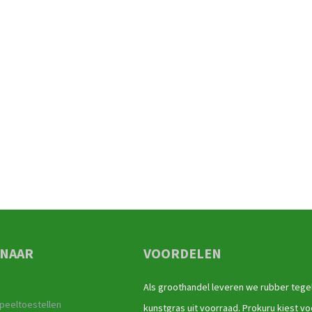
 NAAR
VOORDELEN
Als groothandel leveren we rubber tege
peeltoestellen
kunstgras uit voorraad. Prokuru kiest vo