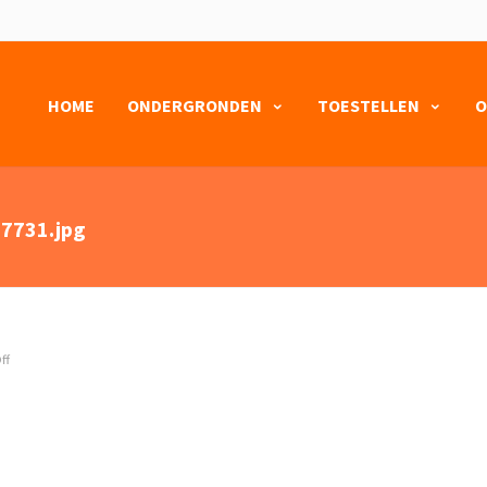
HOME
ONDERGRONDEN
TOESTELLEN
O
7731.jpg
ff