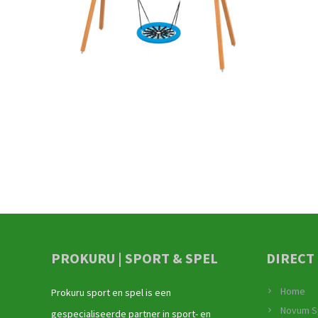
PROKURU | SPORT & SPEL
DIRECT
Home
Prokuru sport en spel is een
Novum S
gespecialiseerde partner in sport- en