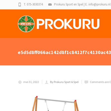
T. 075-3030374
Prokuru Sport en Spel | E. info@prokuru.nl
e5d5d8ff066ac142d8f1c8412f7c4130ac43
mei 31, 2022
By Prokuru Sport & Spel
Comments are O