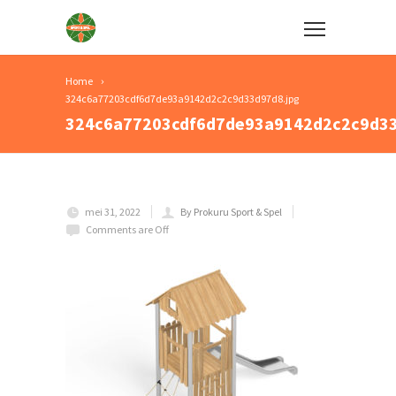
Home
324c6a77203cdf6d7de93a9142d2c2c9d33d97d8.jpg
324c6a77203cdf6d7de93a9142d2c2c9d33
mei 31, 2022
By Prokuru Sport & Spel
Comments are Off