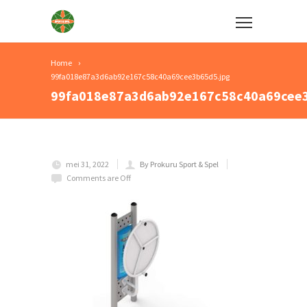
Home
99fa018e87a3d6ab92e167c58c40a69cee3b65d5.jpg
99fa018e87a3d6ab92e167c58c40a69cee3
mei 31, 2022
By Prokuru Sport & Spel
Comments are Off