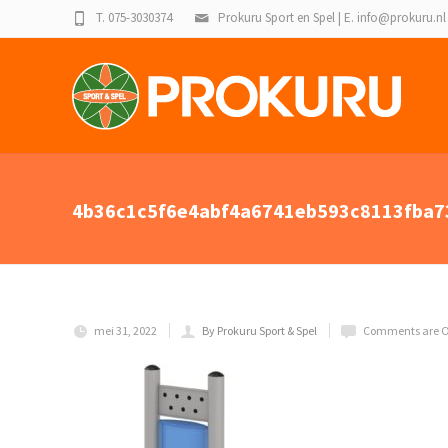
T. 075-3030374
Prokuru Sport en Spel | E. info@prokuru.nl
4b36c1c5f6e4abf4a6741eb593c8113fba7
mei 31, 2022
By Prokuru Sport & Spel
Comments are O