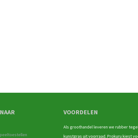
 NAAR
VOORDELEN
Als groothandel leveren we rubber tege
peeltoestellen
kunstgras uit voorraad. Prokuru kiest vo