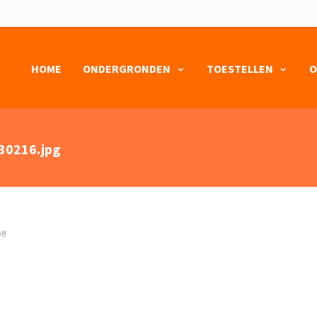
HOME
ONDERGRONDEN
TOESTELLEN
O
30216.jpg
ff