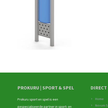
PROKURU | SPORT & SPEL
DIRECT
Home
Prokuru sport en spel is een
Novum S
gespecialiseerde partner in sport- en