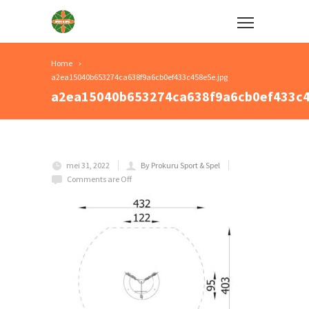
Home
a2ea15040b653274ca638f9a6cb0ef433c458e5e.jpg
a2ea15040b653274ca638f9a6cb0ef433c4
mei 31, 2022
By Prokuru Sport & Spel
Comments are Off